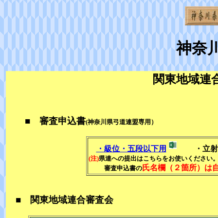
神奈
関東地域連合
■ 審査申込書
(神奈川県弓道連盟専用）
・級位・五段以下用
・立射
(注)
県連への提出はこちらをお使いください
氏名欄（２箇所）は
審査申込書の
■ 関東地域連合審査会